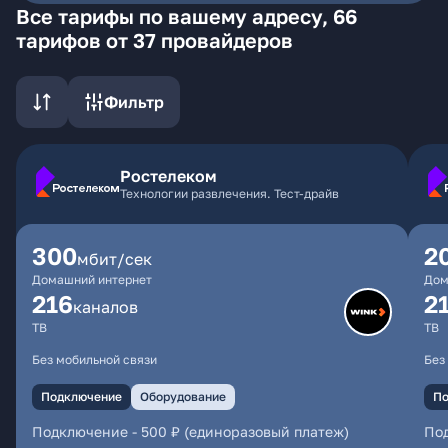
Все тарифы по вашему адресу, 66
тарифов от 37 провайдеров
Фильтр
Ростелеком
Технологии развлечения. Тест-драйв
300
2
мбит/сек
Домашний интернет
Дом
216
2
каналов
ТВ
ТВ
Без мобильной связи
Без
Подключение
Оборудование
По
Подключение
-
500 ₽ (единоразовый платеж)
По