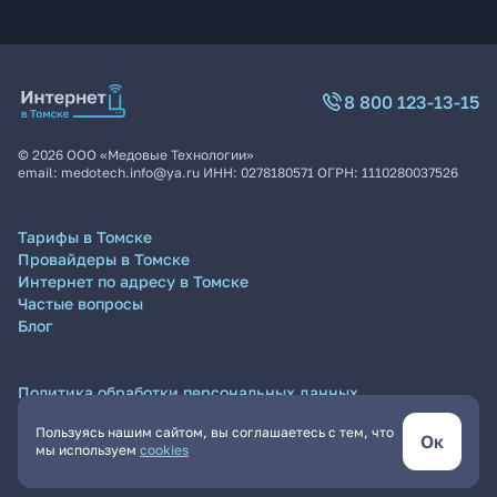
8 800 123-13-15
©
2026
ООО «Медовые Технологии»
email:
medotech.info@ya.ru
ИНН:
0278180571
ОГРН:
1110280037526
Тарифы в Томске
Провайдеры в Томске
Интернет по адресу в Томске
Частые вопросы
Блог
Политика обработки персональных данных
Согласие на обработку персональных данных
Пользуясь нашим сайтом, вы соглашаетесь с тем, что
Пользовательское соглашение
Ок
мы используем
cookies