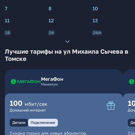
7
8
10
11
12
13
18
24
24А
Лучшие тарифы на ул Михаила Сычева в
Томске
МегаФон
Минимум
100
1
мбит/сек
Домашний интернет
Дом
Детали
Подключение
Де
Скидка только для новых абонентов.
Ски