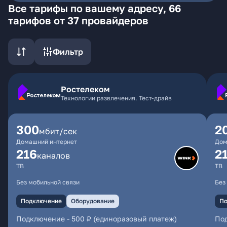
Все тарифы по вашему адресу, 66
тарифов от 37 провайдеров
Фильтр
Ростелеком
Технологии развлечения. Тест-драйв
300
2
мбит/сек
Домашний интернет
Дом
216
2
каналов
ТВ
ТВ
Без мобильной связи
Без
Подключение
Оборудование
По
Подключение
-
500 ₽ (единоразовый платеж)
По