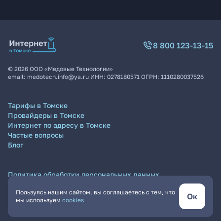
8 800 123-13-15
©
2026
ООО «Медовые Технологии»
email:
medotech.info@ya.ru
ИНН:
0278180571
ОГРН:
1110280037526
Тарифы в Томске
Провайдеры в Томске
Интернет по адресу в Томске
Частые вопросы
Блог
Политика обработки персональных данных
Согласие на обработку персональных данных
Пользуясь нашим сайтом, вы соглашаетесь с тем, что
Пользовательское соглашение
Ок
мы используем
cookies